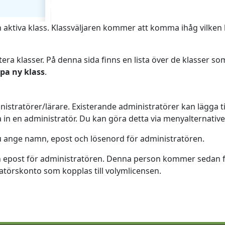
din aktiva klass. Klassväljaren kommer att komma ihåg vilken 
ra klasser. På denna sida finns en lista över de klasser som
pa ny klass
.
nistratörer/lärare. Existerande administratörer kan lägga ti
 in en administratör. Du kan göra detta via menyalternativ
u ange namn, epost och lösenord för administratören.
n epost för administratören. Denna person kommer sedan f
atörskonto som kopplas till volymlicensen.