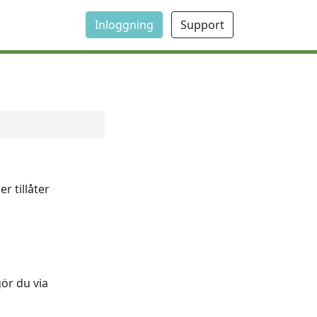
Inloggning
Support
r tillåter
gör du via