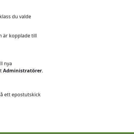
klass du valde
 är kopplade till
ll nya
et
Administratörer
.
å ett epostutskick